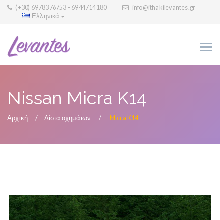
(+30) 6978376753 - 6944714180
info@ithakilevantes.gr
Ελληνικά
Nissan Micra K14
Αρχική
Λίστα οχημάτων
Micra K14